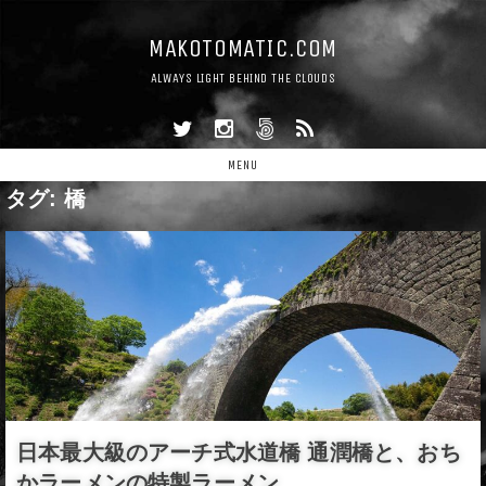
MAKOTOMATIC.COM
ALWAYS LIGHT BEHIND THE CLOUDS
MENU
タグ:
橋
日本最大級のアーチ式水道橋 通潤橋と、おち
かラーメンの特製ラーメン