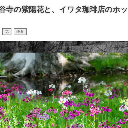
谷寺の紫陽花と、イワタ珈琲店のホ
花
鎌倉
,
,