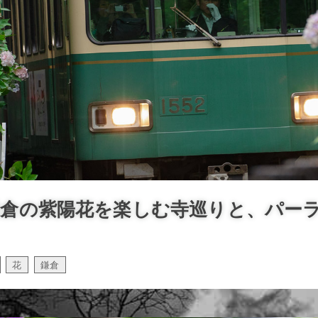
鎌倉の紫陽花を楽しむ寺巡りと、パー
花
鎌倉
,
,