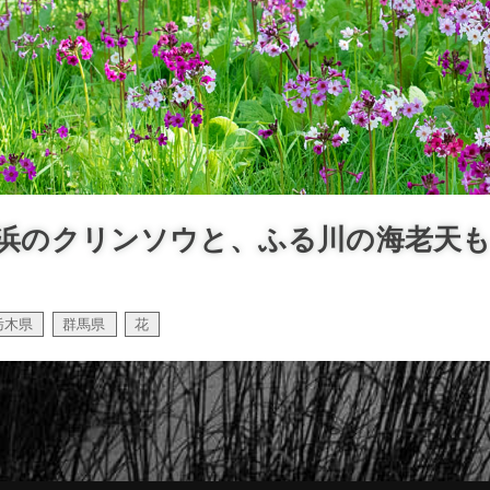
浜のクリンソウと、ふる川の海老天
栃木県
群馬県
花
,
,