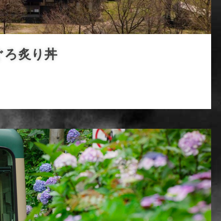
ぐろ炙り丼