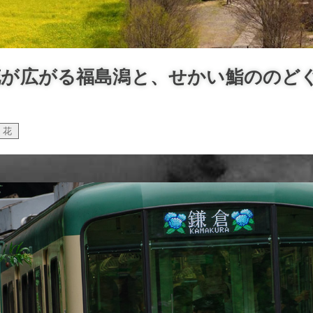
花が広がる福島潟と、せかい鮨ののど
花