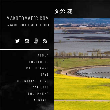
タグ:
花
MAKOTOMATIC.COM
ALWAYS LIGHT BEHIND THE CLOUDS
ABOUT
PORTFOLIO
PHOTOGRAPH
DAYS
MOUNTAINEERING
CAR LIFE
EQUIPMENT
CONTACT