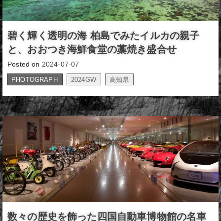
碧く輝く透明の海 柏島でみたイルカの親子
と、おおつき海鮮食堂の藁焼き盛合せ
Posted on
2024-07-07
PHOTOGRAPH
2024GW
高知県
,
数々の歴史を飾った四国自動車博物館の名車