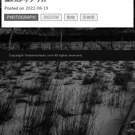
Posted on
2022-06-19
PHOTOGRAPH
2022GW
動物
宮崎県
,
,
Copyright ©makotomatic.com All rights reserved.