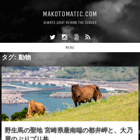
MAKOTOMATIC.COM
ALWAYS LIGHT BEHIND THE CLOUDS
MENU
タグ:
動物
野生馬の聖地 宮崎県最南端の都井岬と、大乃
屋のぶりプリ丼